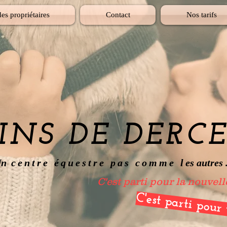
es propriétaires
Contact
Nos tarifs
RINS DE DERC
n
centre équestre pas comme l
es autres .
C'est parti pour la nouvel
C'est parti pour 