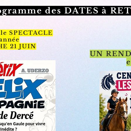
ogramme des DATES à RE
elle SPECTACLE
'année
E 21 JUIN
UN REND