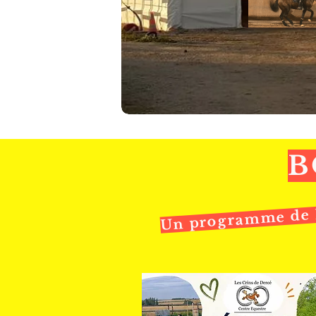
B
Un programme de F