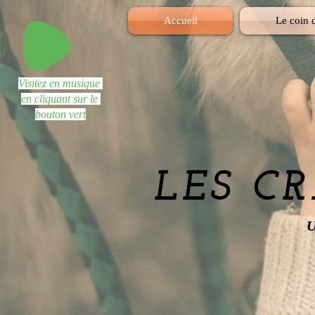
Accueil
Le coin d
Visitez en musique
en cliquant sur le
bouton vert
LES C
U