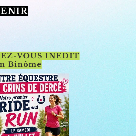
TENIR
EZ-VOUS INEDIT
en Binôme