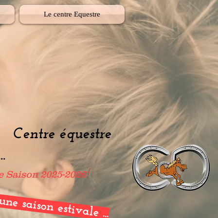
Le centre Equestre
E
C
entre équestre
..
!
le Saison 2025-2026
une saison estivale ...